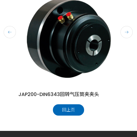
JAP200-DIN6343回转气压筒夹夹头
PC前
回上页