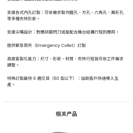
支援各式內孔訂製：可依需求製作圓孔、方孔、六角孔、異形孔
等多種夾持形狀。
支援尖嘴設計：對應研磨閃刀或是配合機台結構行程的應用。
提供緊急筒夾（Emergency Collet）訂製
高度客製化能力：尺寸、形狀、材質、夾持行程皆可依工件需求
調整。
特殊訂製最快 6 週交貨（60 型以下）：協助客戶快速導入生
產。
相关产品