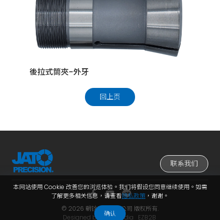
後拉式筒夾-外牙
JMT
回上页
联系我们
本网站使用 Cookie 改善您的浏览体验。我们将假设您同意继续使用。如需
了解更多相关信息，请查看
隐私政策
，谢谢。
© 2026 朝铨实业有限公司 版权所有.
确认
Designed by
Lets Media
EZB2B