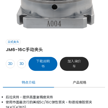
立式夹头
JM6-16C手动夹头
下载说明
加入询价
2D
3D
书
车
特点介绍
产品规格
后拉夹持，提供高重复精度夹持
使用市面最流行的美规5C/16C弹性筒夹，和德规橡胶筒夹
SK42(42BZI)