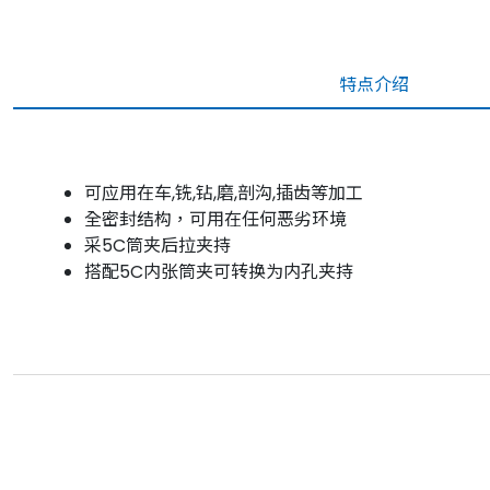
特点介绍
可应用在车,铣,钻,磨,剖沟,插齿等加工
全密封结构，可用在任何恶劣环境
采5C筒夹后拉夹持
搭配5C内张筒夹可转换为内孔夹持