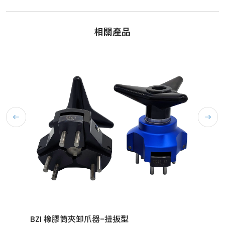
相關產品
BZI 橡膠筒夾卸爪器-扭扳型
BZI