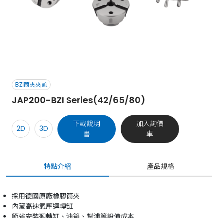
BZI筒夾夾頭
JAP200-BZI Series(42/65/80)
下載說明
加入詢價
2D
3D
書
車
特點介紹
產品規格
採用德國原廠橡膠筒夾
內藏高速氣壓迴轉缸
節省安裝迴轉缸、油箱、幫浦等設備成本