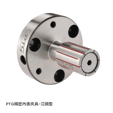
PTG精密內張夾具-沉頭型