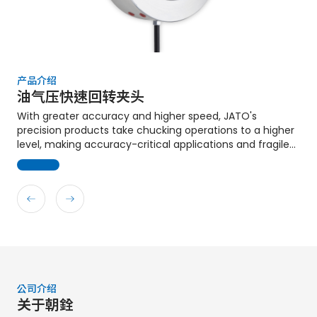
产品介绍
产品介绍
产品介绍
产品介绍
产品介绍
产品介绍
产品介绍
产品介绍
油气压快速回转夹头
回转型气压筒夹夹头
BZI筒夹夹头
油气压固定式夹头
PTG精密内张夹具
膜片式夹头
手动夹头
配件
With greater accuracy and higher speed, JATO's
cn With greater accuracy and higher speed, JATO's
cn With greater accuracy and higher speed, JATO's
precision products take chucking operations to a higher
precision products take chucking operations to a higher
precision products take chucking operations to a higher
level, making accuracy-critical applications and fragile
level, making accuracy-critical applications and fragile
level, making accuracy-critical applications and fragile
part-clamping tasks possible.
part-clamping tasks possible.
part-clamping tasks possible.
公司介绍
关于朝銓