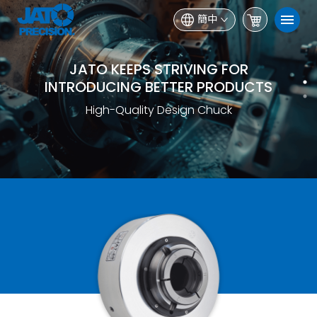
簡中
CN JATO KEEPS STRIVING FOR
JATO KEEPS STRIVING FOR
INTRODUCING BETTER PRODUCTS
INTRODUCING BETTER PRODUCTS
CN High-Quality Design Chuck
High-Quality Design Chuck