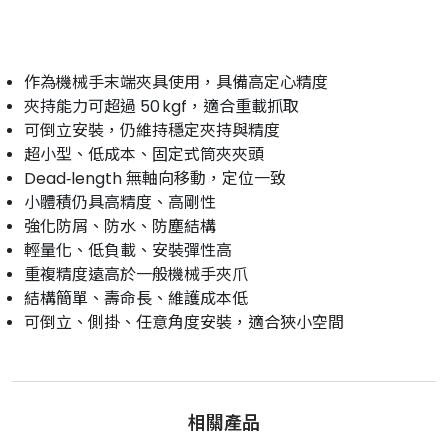
作為機械手末端夾具使用，具備高定心精度
夾持能力可超過 50 kgf，適合重載抓取
可倒立安裝，仍維持穩定夾持與精度
超小型、低成本、固定式筒夾夾頭
Dead‑length 無軸向移動，定位一致
小體積仍具高精度、高剛性
強化防屑、防水、防塵結構
輕量化、低負載、安裝彈性高
重複精度遠高於一般機械手夾爪
結構簡單、壽命長、維護成本低
可倒立、側掛、任意角度安裝，適合狹小空間
相關產品